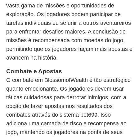
vasta gama de missões e oportunidades de
exploração. Os jogadores podem participar de
tarefas individuais ou se unir a outros aventureiros
para enfrentar desafios maiores. A conclusão de
missões é recompensada com moedas do jogo,
permitindo que os jogadores façam mais apostas e
avancem na história.
Combate e Apostas
O combate em BlossomofWealth é tão estratégico
quanto emocionante. Os jogadores devem usar
táticas cuidadosas para derrotar inimigos, com a
opção de fazer apostas nos resultados dos
combates através do sistema bet699. Isso
adiciona uma camada de risco e recompensa ao
jogo, mantendo os jogadores na ponta de seus