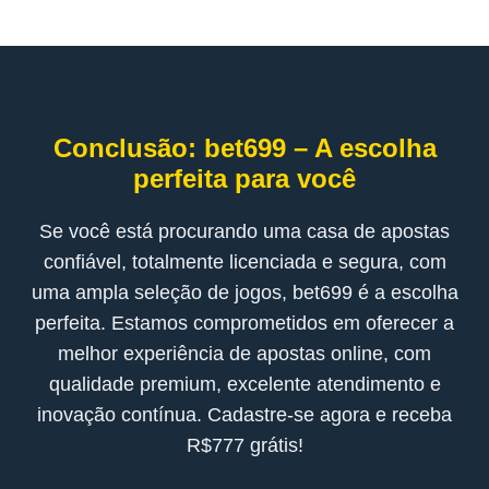
Conclusão: bet699 – A escolha
perfeita para você
Se você está procurando uma casa de apostas
confiável, totalmente licenciada e segura, com
uma ampla seleção de jogos, bet699 é a escolha
perfeita. Estamos comprometidos em oferecer a
melhor experiência de apostas online, com
qualidade premium, excelente atendimento e
inovação contínua. Cadastre-se agora e receba
R$777 grátis!