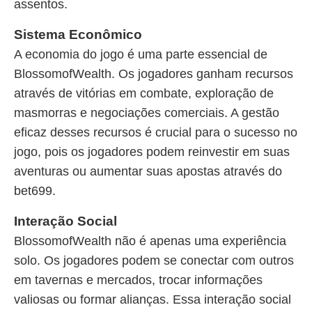
assentos.
Sistema Econômico
A economia do jogo é uma parte essencial de
BlossomofWealth. Os jogadores ganham recursos
através de vitórias em combate, exploração de
masmorras e negociações comerciais. A gestão
eficaz desses recursos é crucial para o sucesso no
jogo, pois os jogadores podem reinvestir em suas
aventuras ou aumentar suas apostas através do
bet699.
Interação Social
BlossomofWealth não é apenas uma experiência
solo. Os jogadores podem se conectar com outros
em tavernas e mercados, trocar informações
valiosas ou formar alianças. Essa interação social