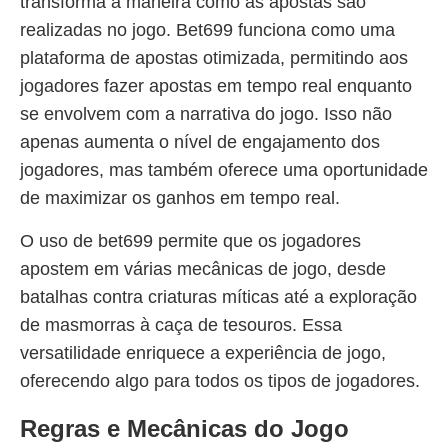
transforma a maneira como as apostas são
realizadas no jogo. Bet699 funciona como uma
plataforma de apostas otimizada, permitindo aos
jogadores fazer apostas em tempo real enquanto
se envolvem com a narrativa do jogo. Isso não
apenas aumenta o nível de engajamento dos
jogadores, mas também oferece uma oportunidade
de maximizar os ganhos em tempo real.
O uso de bet699 permite que os jogadores
apostem em várias mecânicas de jogo, desde
batalhas contra criaturas míticas até a exploração
de masmorras à caça de tesouros. Essa
versatilidade enriquece a experiência de jogo,
oferecendo algo para todos os tipos de jogadores.
Regras e Mecânicas do Jogo