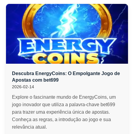
Descubra EnergyCoins: O Empolgante Jogo de
Apostas com bet699
2026-02-14
Explore o fascinante mundo de EnergyCoins, um
jogo inovador que utiliza a palavra-chave bet699
para trazer uma experiência única de apostas.
Conheça as regras, a introdução ao jogo e sua
relevância atual.