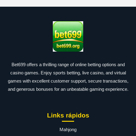
Bet699 offers a thrilling range of online betting options and
casino games. Enjoy sports betting, live casino, and virtual
games with excellent customer support, secure transactions,
and generous bonuses for an unbeatable gaming experience.
Links rápidos
Mahjong