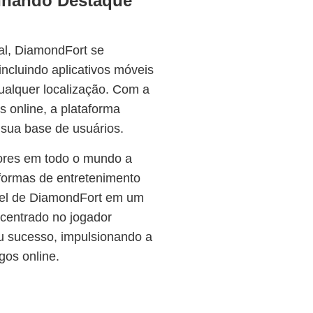
nhando Destaque
al, DiamondFort se
incluindo aplicativos móveis
ualquer localização. Com a
s online, a plataforma
sua base de usuários.
dores em todo o mundo a
 formas de entretenimento
ável de DiamondFort em um
 centrado no jogador
eu sucesso, impulsionando a
gos online.