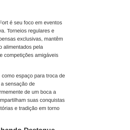
Fort é seu foco em eventos
a. Torneios regulares e
pensas exclusivas, mantêm
o alimentados pela
de competições amigáveis
 como espaço para troca de
o a sensação de
normemente de um boca a
ompartilham suas conquistas
tórias e tradição em torno