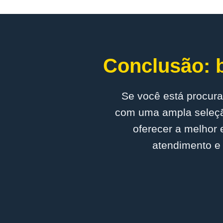
Conclusão: b
Se você está procura
com uma ampla seleçã
oferecer a melhor 
atendimento e 