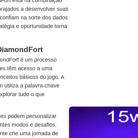
dFort está na combinação
orajados a desenvolver suas
confiam na sorte dos dados
ratégia e oportunidade torna
DiamondFort
ondFort é um processo
dores têm acesso a uma
nceitos básicos do jogo. A
utiliza a palavra-chave
xplorar tudo o que
res podem personalizar
entes modos e desafios.
ante crie uma jornada de