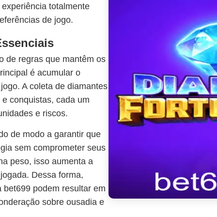
 experiência totalmente
eferências de jogo.
Essenciais
co de regras que mantêm os
rincipal é acumular o
jogo. A coleta de diamantes
s e conquistas, cada um
nidades e riscos.
ado de modo a garantir que
tégia sem comprometer seus
ha peso, isso aumenta a
 jogada. Dessa forma,
a bet699 podem resultar em
ponderação sobre ousadia e