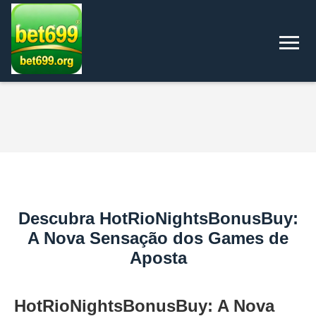
Descubra HotRioNightsBonusBuy:
A Nova Sensação dos Games de
Aposta
HotRioNightsBonusBuy: A Nova