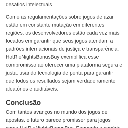
desafios intelectuais.
Como as regulamentações sobre jogos de azar
estão em constante mutação em diferentes
regiões, os desenvolvedores estão cada vez mais
focados em garantir que seus jogos atendam a
padrões internacionais de justiça e transparência.
HotRioNightsBonusBuy exemplifica esse
compromisso ao oferecer uma plataforma segura e
justa, usando tecnologia de ponta para garantir
que todos os resultados sejam verdadeiramente
aleatórios e auditáveis.
Conclusão
Com tantos avanços no mundo dos jogos de
apostas, o futuro parece promissor para jogos