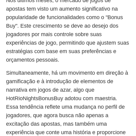
Nos últimos meses, o mercado de jogos de
apostas tem visto um aumento significativo na
popularidade de funcionalidades como o "Bonus
Buy". Este crescimento se deve ao desejo dos
jogadores por mais controle sobre suas
experiências de jogo, permitindo que ajustem suas
estratégias com base em suas preferências e
orçamentos pessoais.
Simultaneamente, há um movimento em direção à
gamificação e à introdução de elementos de
narrativa em jogos de azar, algo que
HotRioNightsBonusBuy adotou com maestria.
Essa tendência reflete uma mudança no perfil de
jogadores, que agora busca não apenas a
excitação das apostas, mas também uma
experiência que conte uma história e proporcione