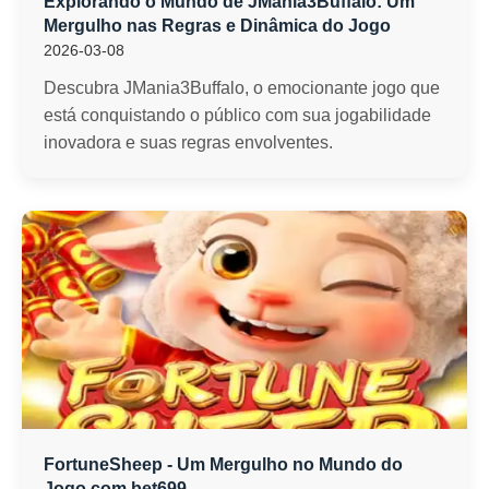
Explorando o Mundo de JMania3Buffalo: Um
Mergulho nas Regras e Dinâmica do Jogo
2026-03-08
Descubra JMania3Buffalo, o emocionante jogo que
está conquistando o público com sua jogabilidade
inovadora e suas regras envolventes.
FortuneSheep - Um Mergulho no Mundo do
Jogo com bet699