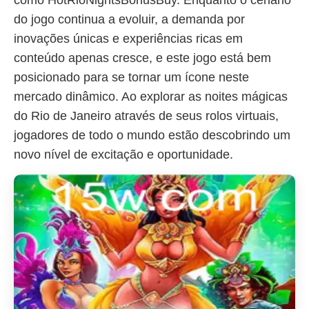
como HotRioNightsBonusBuy. Enquanto o cenário
do jogo continua a evoluir, a demanda por
inovações únicas e experiências ricas em
conteúdo apenas cresce, e este jogo está bem
posicionado para se tornar um ícone neste
mercado dinâmico. Ao explorar as noites mágicas
do Rio de Janeiro através de seus rolos virtuais,
jogadores de todo o mundo estão descobrindo um
novo nível de excitação e oportunidade.