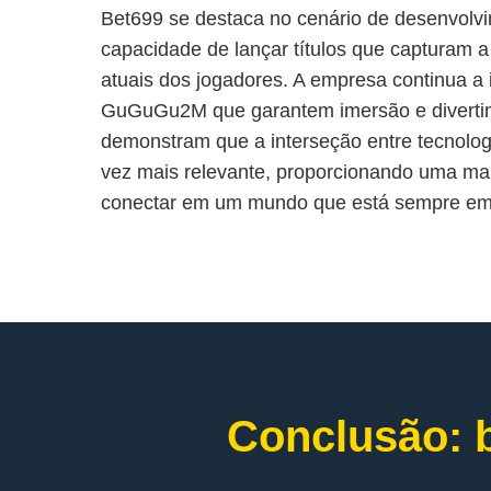
Bet699 se destaca no cenário de desenvolvi
capacidade de lançar títulos que capturam a
atuais dos jogadores. A empresa continua a 
GuGuGu2M que garantem imersão e divertim
demonstram que a interseção entre tecnolog
vez mais relevante, proporcionando uma ma
conectar em um mundo que está sempre em
Conclusão: b