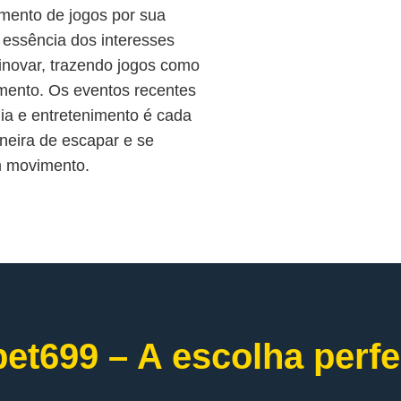
mento de jogos por sua
 essência dos interesses
inovar, trazendo jogos como
ento. Os eventos recentes
ia e entretenimento é cada
neira de escapar e se
 movimento.
et699 – A escolha perfe