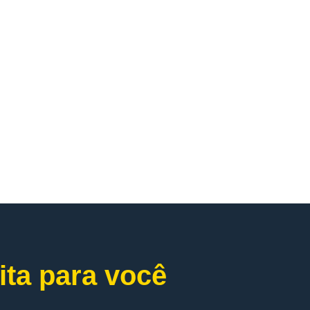
ita para você