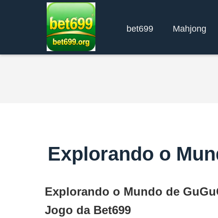
bet699
Mahjong
Explorando o Mun
Explorando o Mundo de GuGu
Jogo da Bet699