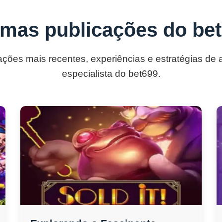
imas publicações do be
ações mais recentes, experiências e estratégias de
especialista do bet699.