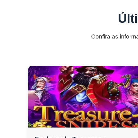
Últ
Confira as inform