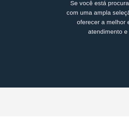
Se você está procura
com uma ampla seleçã
oferecer a melhor 
atendimento e 