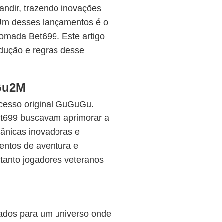
andir, trazendo inovações
 Um desses lançamentos é o
nomada Bet699. Este artigo
odução e regras desse
Gu2M
cesso original GuGuGu.
et699 buscavam aprimorar a
cânicas inovadoras e
entos de aventura e
 tanto jogadores veteranos
ados para um universo onde