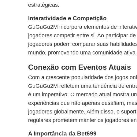
estratégicas.
Interatividade e Competição
GuGuGu2M incorpora elementos de interati
jogadores competir entre si. Ao participar de
jogadores podem comparar suas habilidades
mundo, promovendo uma comunidade ativa 
Conexão com Eventos Atuais
Com a crescente popularidade dos jogos onli
GuGuGu2M refletem uma tendência de entre
é um imperativo. O mercado atual mostra 
experiências que não apenas desafiam, m
jogadores globalmente. Além disso, o suport
regulares prometem manter os jogadores en
A Importância da Bet699