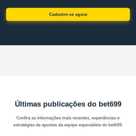
Cadastre-se agora
Últimas publicações do bet699
Confira as informações mais recentes, experiências e
estratégias de apostas da equipe especialista do bet699.