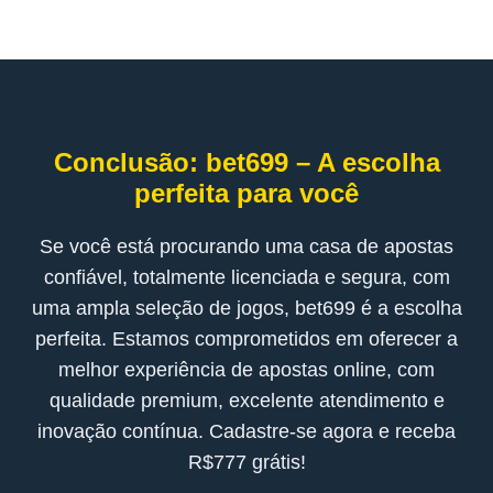
Conclusão: bet699 – A escolha
perfeita para você
Se você está procurando uma casa de apostas
confiável, totalmente licenciada e segura, com
uma ampla seleção de jogos, bet699 é a escolha
perfeita. Estamos comprometidos em oferecer a
melhor experiência de apostas online, com
qualidade premium, excelente atendimento e
inovação contínua. Cadastre-se agora e receba
R$777 grátis!