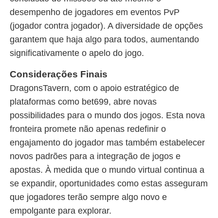
desempenho de jogadores em eventos PvP
(jogador contra jogador). A diversidade de opções
garantem que haja algo para todos, aumentando
significativamente o apelo do jogo.
Considerações Finais
DragonsTavern, com o apoio estratégico de
plataformas como bet699, abre novas
possibilidades para o mundo dos jogos. Esta nova
fronteira promete não apenas redefinir o
engajamento do jogador mas também estabelecer
novos padrões para a integração de jogos e
apostas. À medida que o mundo virtual continua a
se expandir, oportunidades como estas asseguram
que jogadores terão sempre algo novo e
empolgante para explorar.